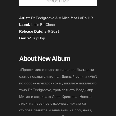
Artist:
Dr.Feelgroove & V.Mitin feat LoRa HR.
Label:
Let's Be Close
Release Date:
2-6-2021
Genre:
TripHop
About New Album
«Прости ми» е първото парче на български
език от създателите на «Дивный сон» и «Ain’t
no good»- електронно- музикално- вокалното
трио Dr.Feelgroove, тромпетиста Владимир
Митин и актрисата Лора Христова. Новата
лирична песен се откроява с ярката си
стилова палитра и елементи на поп, джаз,