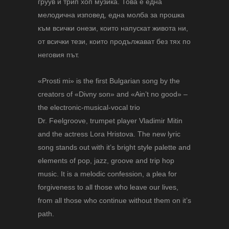
груув и трип хоп музика. Това е една
мелодична изповед, една молба за прошка
към всички онези, които напускат живота ни,
от всички тези, които продължават без тях по
неговия път.
«Prosti mi» is the first Bulgarian song by the
creators of «Divny son» and «Ain’t no good» –
the electronic-musical-vocal trio
Dr. Feelgroove, trumpet player Vladimir Mitin
and the actress Lora Hristova. The new lyric
song stands out with it’s bright style palette and
elements of pop, jazz, groove and trip hop
music. It is a melodic confession, a plea for
forgiveness to all those who leave our lives,
from all those who continue without them on it’s
path.